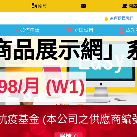
關於
開
為何選擇我們
如何申請
立即試用
成功
商品展示網」
98/月 (W1)
計劃詳
疫抗疫基金 (本公司之供應商編號為: 
詳情