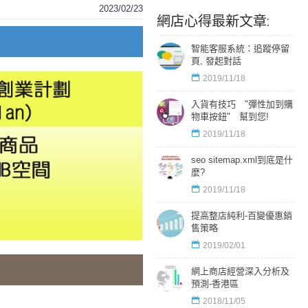
2023/02/23
網店心得最新文章:
智能客服系統：追蹤停留
頁, 發起對話
2019/11/18
入貨有技巧 "彈性加到購
物車按鈕" 幫到您!
2019/11/18
seo sitemap.xml到底是什
麼?
2019/11/18
提高整店純利-百變優惠銷
售策略
2019/02/01
網上商店經營深入分析及
預測-香港區
2018/11/05