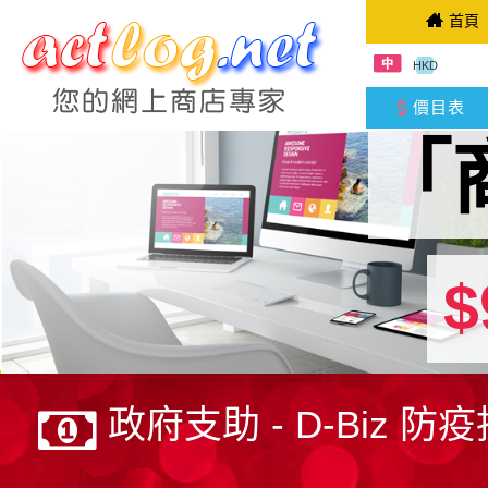
首頁
HKD
價目表
「
$
政府支助 - D-Biz 防