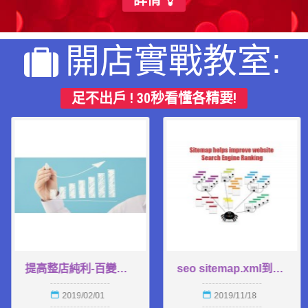
開店實戰教室:
足不出戶 ! 30秒看懂各精要!
網上商店經營深入分析及預測-香港區
提高整店純利-百變優惠銷售策略
2018/11/05
2019/02/01