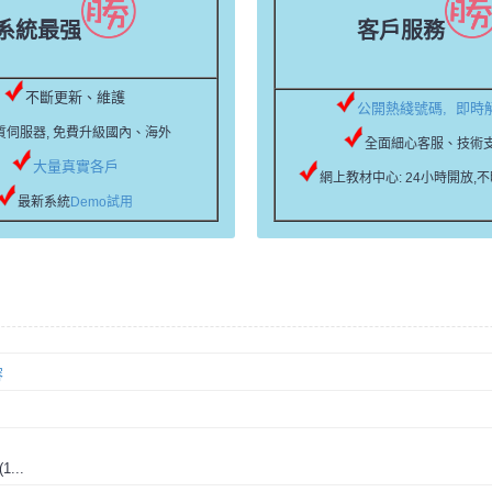
系統最强
客戶服務
不斷更新、維護
公開熱綫號碼, 即時
質伺服器,
免費升級國內、海外
全面細心客服、技術支
大量真實各戶
網上教材中心
: 24小時開放,
最新系統
Demo試用
容
...