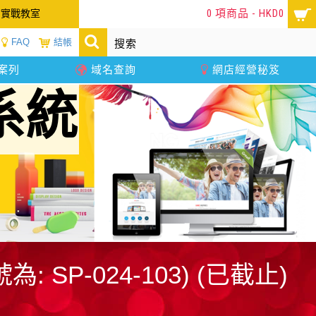
0 項商品 - HKD0
店實戰教室
FAQ
結帳
案列
域名查詢
網店經營秘笈
系統
情
SP-024-103) (已截止)