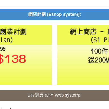
網店計劃 (Eshop system):
DIY網頁 (DIY Web system):