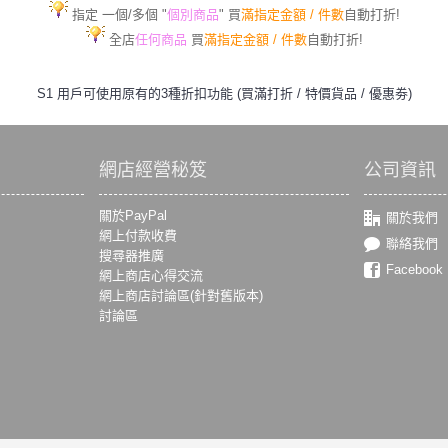
指定 一個/多個
"
個別商
品
" 買
滿指定金額 / 件數
自動打
折!
全店
任何商品
買
滿指定金額 / 件數
自動打
折!
S1 用戶可使用原有的3種折扣功能 (買滿打折 / 特價貨品 / 優惠劵)
網店經營秘笈
公司資訊
關於PayPal
關於我們
網上付款收費
聯絡我們
搜尋器推廣
Facebook
網上商店心得交流
網上商店討論區(針對舊版本)
討論區