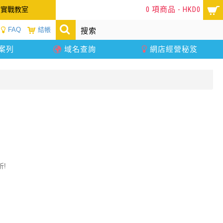
0 項商品 - HKD0
店實戰教室
FAQ
結帳
案列
域名查詢
網店經營秘笈
折!