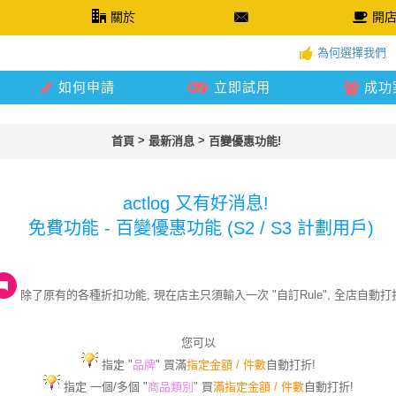
關於
開
為何選擇我們
如何申請
立即試用
成功
>
>
首頁
最新消息
百變優惠功能!
actlog 又有好消息!
免費功能 - 百變優惠功能
(
S2 / S3 計劃用戶)
除了原有的各種折扣功能, 現在店主只須輸入一次 "自訂Rule", 全店自動打
您可以
指定 "
品牌
" 買滿
指定金額 / 件數
自動打
折!
指定 一個/多個
"
商品類別
" 買
滿指定金額 / 件數
自動打
折!