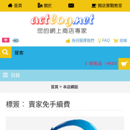
首頁
關於
開店實戰教室
為何選擇我們
FAQ
結帳
HKD
0 項商品 - HKD0
目錄
>
首頁
本店網誌
標簽︰ 賣家免手續費